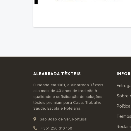
ALBARRADA TÊXTEIS
INFO
Fundada em 1981, a Albarrada Têxteis
Entrega
alia mais de 40 anos de tradição à
Sobre 
qualidade e sofisticação de soluções
têxteis premium para Casa, Trabalho,
Polític
Saúde, Escola e Hotelaria.
Termos
São João de Ver, Portugal
Reclam
+351 256 310 150