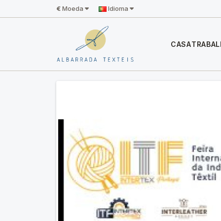
€
Moeda
Idioma
CASA
TRABA