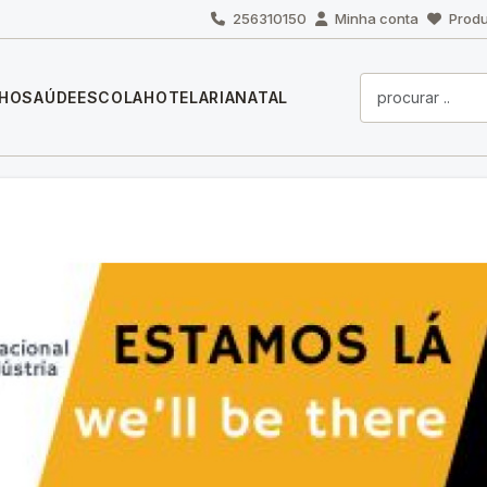
256310150
Minha conta
Produ
LHO
SAÚDE
ESCOLA
HOTELARIA
NATAL